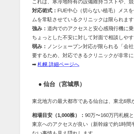
これは、寒冷地特有の設備維持コストや、競
対応術式：
FUE中心（切らない植毛）メスを
ムを常駐させているクリニックは限られます
強み：
道内でのアクセスと安心感飛行機に乗
ちょっとした不安に対して対面で相談しやす
弱み：
ノンシェーブン対応が限られる「会社
要するため、対応できるクリニックが非常に
➡
札幌 詳細ページへ
● 仙台（宮城県）
東北地方の最大都市である仙台は、東北6県
相場目安（1,000株）：
90万〜160万円札
東京へのアクセスが良い（新幹線で約1時間
ない事情も見え隠れします。