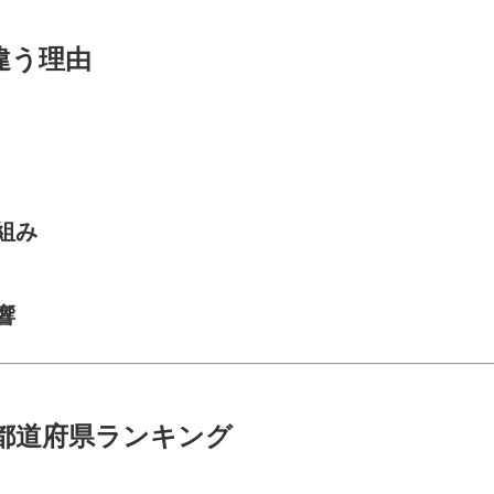
違う理由
組み
響
い都道府県ランキング