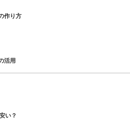
トの作り方
ンの活用
に安い？