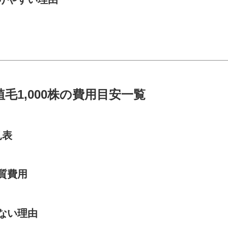
毛1,000株の費用目安一覧
見表
実質費用
はない理由