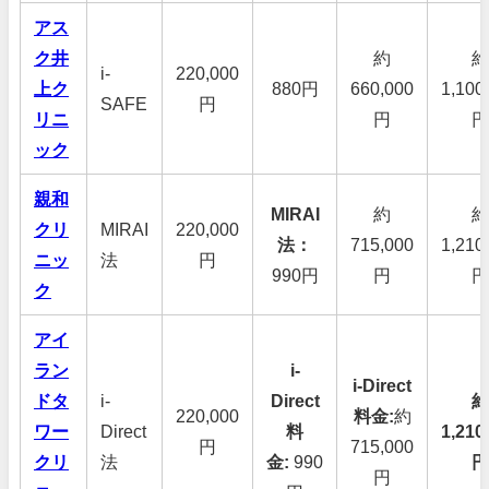
アス
ク井
約
約
i-
220,000
上ク
880円
660,000
1,100
SAFE
円
リニ
円
円
ック
親和
MIRAI
約
約
クリ
MIRAI
220,000
法：
715,000
1,210
ニッ
法
円
990円
円
円
ク
アイ
ラン
i-
i-Direct
ドタ
i-
Direct
約
220,000
料金:
約
ワー
Direct
料
1,210
円
715,000
クリ
法
金:
990
円
円