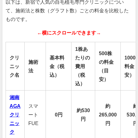
以下は、新宿で人気の自毛植毛専門クリニックについ
て、施術法と株数（グラフト数）ごとの料金を比較した
ものです。
←横にスクロールできます→
1株あ
500株
クリ
基本料
たりの
100
施術
の料金
ニッ
金（税
費用
料金
法
（目
ク名
込）
（税
安）
安）
込）
湘南
AGA
スマ
約
約
約530
クリ
ート
0円
265,000
530,
円
ニッ
FUE
円
円
ク