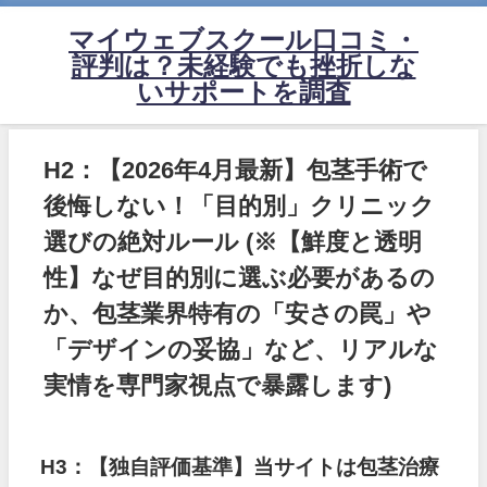
マイウェブスクール口コミ・
評判は？未経験でも挫折しな
いサポートを調査
H2：【2026年4月最新】包茎手術で
後悔しない！「目的別」クリニック
選びの絶対ルール
(※【鮮度と透明
性】なぜ目的別に選ぶ必要があるの
か、包茎業界特有の「安さの罠」や
「デザインの妥協」など、リアルな
実情を専門家視点で暴露します)
H3：【独自評価基準】当サイトは包茎治療