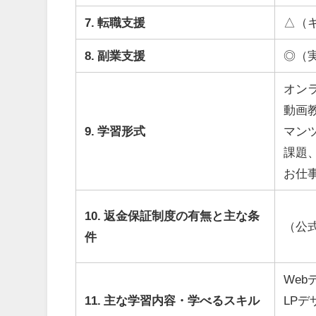
7. 転職支援
△（
8. 副業支援
◎（
オン
動画
9. 学習形式
マン
課題
お仕
10. 返金保証制度の有無と主な条
（公
件
Webデ
11. 主な学習内容・学べるスキル
LPデ