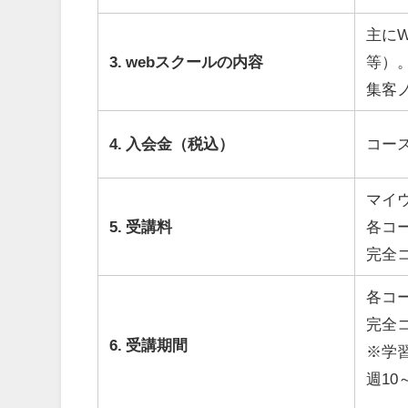
主にWe
3. webスクールの内容
等）
集客
4. 入会金（税込）
コー
マイウ
5. 受講料
各コー
完全
各コー
完全
6. 受講期間
※学
週1