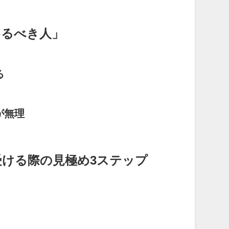
めるべき人」
る
が無理
受ける際の見極め3ステップ