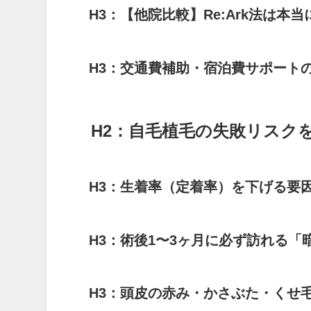
H3：【他院比較】Re:Ark法は
H3：交通費補助・宿泊費サポート
H2：自毛植毛の失敗リスク
H3：生着率（定着率）を下げる要
H3：術後1〜3ヶ月に必ず訪れる
H3：頭皮の赤み・かさぶた・くせ