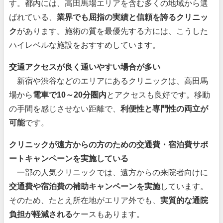
す。都内には、高田馬場エリアを含む多くの地域から選
ばれている、
業界でも屈指の実績と信頼を誇るクリニッ
ク
があります。施術の質を最優先する方には、こうした
ハイレベルな施設をおすすめしています。
交通アクセスが良く通いやすい場合が多い
新宿や渋谷などのエリアにあるクリニックは、高田馬
場から
電車で10～20分圏内
とアクセスも良好です。移動
の手間を感じさせない距離で、
利便性と専門性の両立が
可能
です。
クリニックが遠方からの方のための交通費・宿泊費サポ
ートキャンペーンを実施している
一部の人気クリニックでは、遠方からの来院者向けに
交通費や宿泊費の補助キャンペーンを実施
しています。
そのため、たとえ所在地がエリア外でも、
実質的な通院
負担が軽減される
ケースもあります。