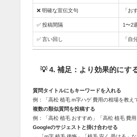
❌ 明確な宣伝文句
「お
✅ 投稿間隔
1〜2
✅ 言い回し
「自
💡 4. 補足：より効果的にす
質問タイトルにもキーワードを入れる
例：「高松 植毛 m字ハゲ 費用の相場を教
複数の類似質問を投稿する
例：「高松 植毛 おすすめ」「高松 植毛 費用
Googleのサジェストと掛け合わせる
→ 「m字 植毛 後悔」「植毛 安く 受ける