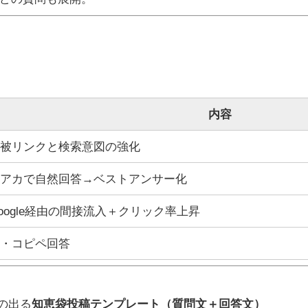
内容
部被リンクと検索意図の強化
別アカで自然回答→ベストアンサー化
oogle経由の間接流入＋クリック率上昇
稿・コピペ回答
果の出る
知恵袋投稿テンプレート（質問文＋回答文）