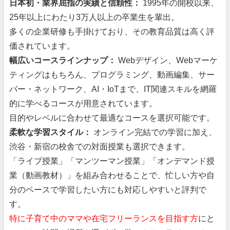
日本初・業界屈指の実績と信頼性：
1995年の開校以来、
25年以上にわたり3万人以上の卒業生を輩出。
多くの企業研修も手掛けており、その教育品質は高く評
価されています。
幅広いコースラインナップ：
Webデザイン、Webマーケ
ティングはもちろん、プログラミング、動画編集、サー
バー・ネットワーク、AI・IoTまで、IT関連スキルを網羅
的に学べるコースが用意されています。
目的やレベルに合わせて最適なコースを選択可能です。
柔軟な学習スタイル：
オンライン完結での学習に加え、
渋谷・新宿の校舎での対面授業も選択できます。
「ライブ授業」「マンツーマン授業」「オンデマンド授
業（動画教材）」を組み合わせることで、忙しい方や自
分のペースで学習したい方にも対応しやすいと評判で
す。
特に子育て中のママや在宅フリーランスを目指す方
にと