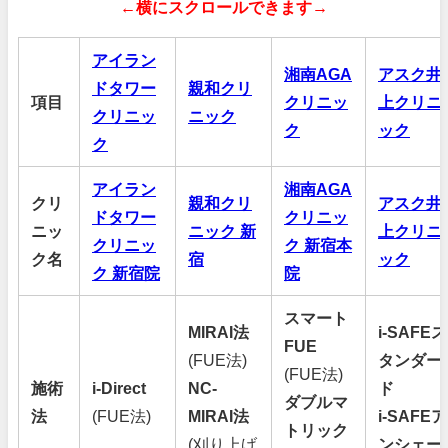
←横にスクロールできます→
アイラン
湘南AGA
アスク井
ドタワー
親和クリ
項目
クリニッ
上クリニ
クリニッ
ニック
ク
ック
ク
アイラン
湘南AGA
クリ
親和クリ
アスク井
ドタワー
クリニッ
ニッ
ニック 新
上クリニ
クリニッ
ク 新宿本
ク名
宿
ック
ク 新宿院
院
スマート
MIRAI法
i-SAFEス
FUE
(FUE法)
タンダー
(FUE法)
施術
i-Direct
NC-
ド
ダブルマ
法
(FUE法)
MIRAI法
i-SAFEア
トリック
(刈り上げ
ンシェー