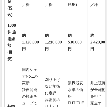
金
／株
／株
FUE)
／株
(税
込)
1000
株 施
約
約
約
約
術総
1,320,000
1,210,000
530,000
2,420,00
額
円
円
円
円
(目
安)
国内シェ
アNo.1の
刈り上げ
実績
業界最安
井上院長
ない施術
独自開発
水準の価
が全施術
に定評
の極細チ
格
を担当
高密度の
ューブで
FUT/FUE
完全オー
特徴
仕上がり