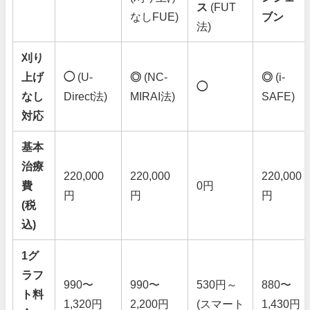
ス
(FUT
なしFUE)
ブン
法)
刈り
上げ
◯
(U-
◎
(NC-
◎
(i-
◯
なし
Direct法)
MIRAI法)
SAFE)
対応
基本
治療
220,000
220,000
220,000
費
0円
円
円
円
(税
込)
1グ
ラフ
990〜
990〜
530円～
880〜
ト料
1,320円
2,200円
(スマート
1,430円