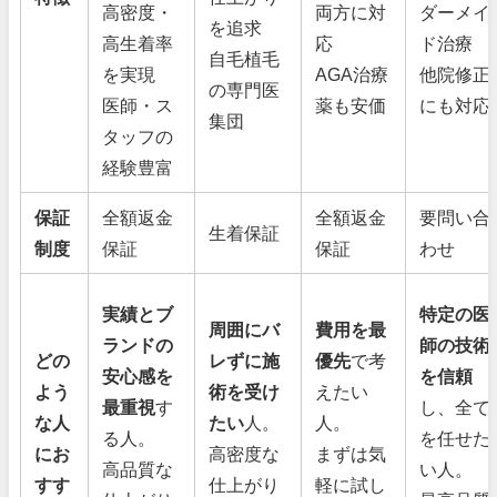
高密度・
両方に対
ダーメイ
を追求
高生着率
応
ド治療
自毛植毛
を実現
AGA治療
他院修正
の専門医
医師・ス
薬も安価
にも対応
集団
タッフの
経験豊富
保証
全額返金
全額返金
要問い合
生着保証
制度
保証
保証
わせ
実績とブ
特定の医
周囲にバ
費用を最
ランドの
師の技術
どの
レずに施
優先
で考
安心感を
を信頼
よう
術を受け
えたい
最重視
す
し、全て
な人
たい
人。
人。
る人。
を任せた
にお
高密度な
まずは気
高品質な
い人。
すす
仕上がり
軽に試し